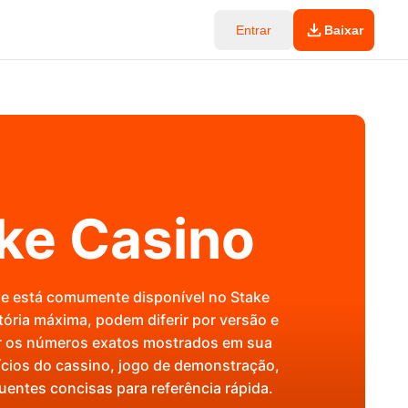
Entrar
Baixar
ke Casino
 e está comumente disponível no Stake
tória máxima, podem diferir por versão e
ter os números exatos mostrados em sua
fícios do cassino, jogo de demonstração,
uentes concisas para referência rápida.