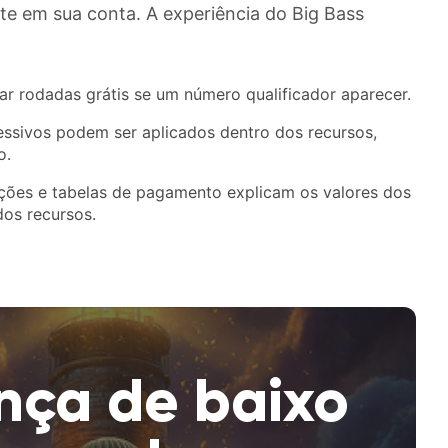
te em sua conta. A experiência do Big Bass
r rodadas grátis se um número qualificador aparecer.
essivos podem ser aplicados dentro dos recursos,
o.
ações e tabelas de pagamento explicam os valores dos
dos recursos.
nça de baixo