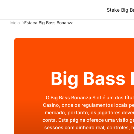
Stake Big B
Início
Estaca Big Bass Bonanza
Big Bass
O Big Bass Bonanza Slot é um dos tít
Casino, onde os regulamentos locais per
mercado, portanto, os jogadores devem
conta. Esta página oferece uma visão ge
sessões com dinheiro real, controles, 