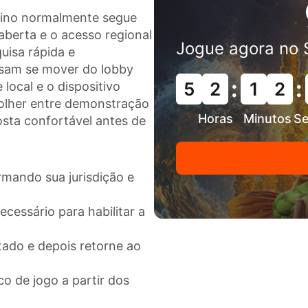
sino normalmente segue
berta e o acesso regional
Jogue agora no 
uisa rápida e
ssam se mover do lobby
:
:
5
2
1
2
local e o dispositivo
scolher entre demonstração
Horas
Minutos
S
osta confortável antes de
rmando sua jurisdição e
cessário para habilitar a
ado e depois retorne ao
o de jogo a partir dos