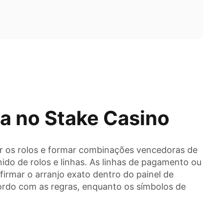
a no Stake Casino
rar os rolos e formar combinações vencedoras de
do de rolos e linhas. As linhas de pagamento ou
irmar o arranjo exato dentro do painel de
ordo com as regras, enquanto os símbolos de