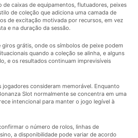
 de caixas de equipamentos, flutuadores, peixes
stilo de coleção que adiciona uma camada de
os de excitação motivada por recursos, em vez
ta e na duração da sessão.
giros grátis, onde os símbolos de peixe podem
tuacionais quando a coleção se alinha, e alguns
do, e os resultados continuam imprevisíveis
tos jogadores consideram memorável. Enquanto
s Bonanza Slot normalmente se concentra em uma
ece intencional para manter o jogo legível à
onfirmar o número de rolos, linhas de
ino, a disponibilidade pode variar de acordo