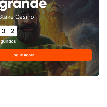
grande
Stake Casino
3
0
egundos
Jogue agora