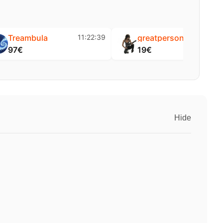
Dexter
11:22:45
Treambula
11:2
161€
97€
Hide