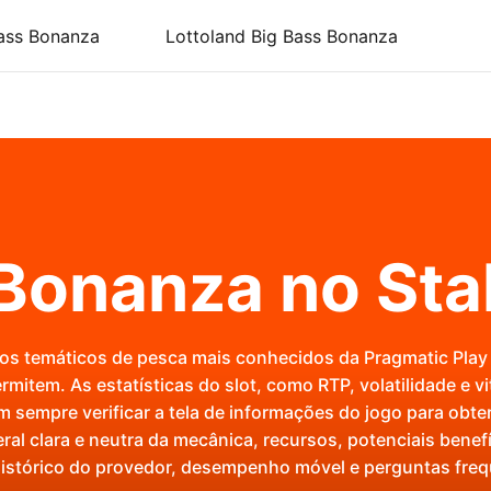
ass Bonanza
Lottoland Big Bass Bonanza
 Bonanza no Sta
ulos temáticos de pesca mais conhecidos da Pragmatic Play
mitem. As estatísticas do slot, como RTP, volatilidade e vi
 sempre verificar a tela de informações do jogo para ob
ral clara e neutra da mecânica, recursos, potenciais bene
histórico do provedor, desempenho móvel e perguntas freq