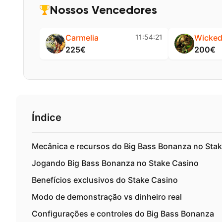
Nossos Vencedores
Carmel
Reaper
11:54:28
225€
353€
Índice
Mecânica e recursos do Big Bass Bonanza no Sta
Jogando Big Bass Bonanza no Stake Casino
Benefícios exclusivos do Stake Casino
Modo de demonstração vs dinheiro real
Configurações e controles do Big Bass Bonanza